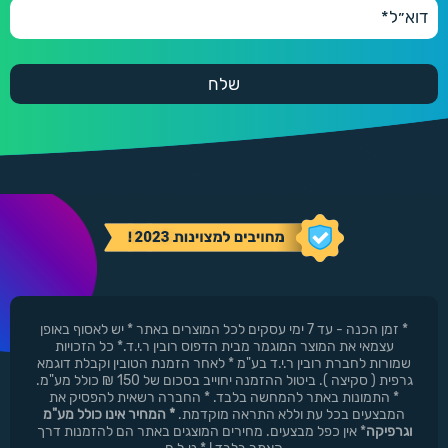
* זמן הכנה - עד 7 ימי עסקים לכל המוצרים באתר * יש לאסוף באופן
עצמאי את המוצר המוגמר מבית הדפוס רובין ר.י.ד.* כל הזכויות
שמורות לחברת רובין ר.י.ד בע"מ * לאחר הזמנת הטובין וקבלת דוגמא
גרפית ( סקיצה ). ביטול ההזמנה יחוייב בסכום של 150 ₪ כולל מע"מ.
* התמונות באתר להמחשה בלבד. * החברה רשאית להפסיק את
המבצעים בכל עת וללא התראה מוקדמת.
* המחיר אינו כולל מע"מ
וגרפיקה
* אין כפל מבצעים. מחירים המוצגים באתר הם להזמנות דרך