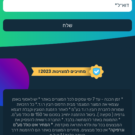
* זמן הכנה - עד 7 ימי עסקים לכל המוצרים באתר * יש לאסוף באופן
עצמאי את המוצר המוגמר מבית הדפוס רובין ר.י.ד.* כל הזכויות
שמורות לחברת רובין ר.י.ד בע"מ * לאחר הזמנת הטובין וקבלת דוגמא
גרפית ( סקיצה ). ביטול ההזמנה יחוייב בסכום של 150 ₪ כולל מע"מ.
* התמונות באתר להמחשה בלבד. * החברה רשאית להפסיק את
המבצעים בכל עת וללא התראה מוקדמת.
* המחיר אינו כולל מע"מ
וגרפיקה
* אין כפל מבצעים. מחירים המוצגים באתר הם להזמנות דרך