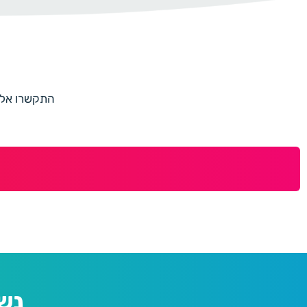
התקשרו אלינו למספר 073-7597187 או מלאו 
נש