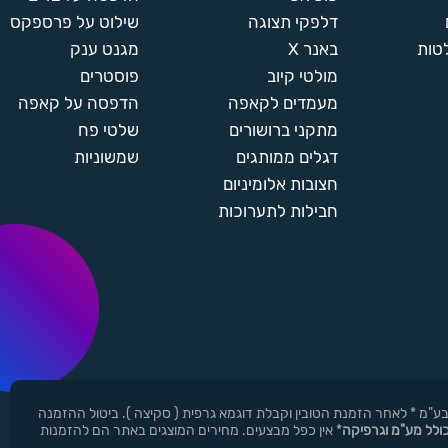
דלפקי תצוגה
שילוט על פרספקס
טות
באנר X
מגנט ענק
מולטי קיוב
פוסטרים
מעמדים לקאפה
הדפסה על קאפה
מתקני ברושורים
שלטי פח
דגלים ממותגים
שמשוניות
חצובות אלומיניום
חבילות לתערוכות
ן ר.י.ד בע"מ * לאחר הזמנת הטובין וקבלת דוגמא גרפית ( סקיצה ). ביטול ההזמנה
כולל מע"מ וגרפיקה
* אין כפל מבצעים. מחירים המוצגים באתר הם להזמנות