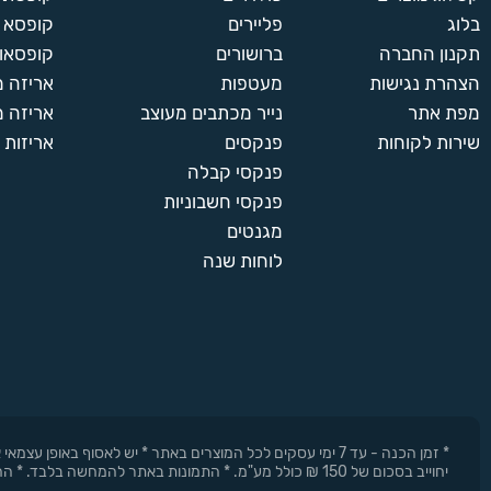
בלוג
פליירים
קופסא 
תקנון החברה
ברושורים
קופסאות
הצהרת נגישות
מעטפות
אריזה 
מפת אתר
נייר מכתבים מעוצב
אריזה מ
שירות לקוחות
פנקסים
אריזות 
פנקסי קבלה
פנקסי חשבוניות
מגנטים
לוחות שנה
* זמן הכנה - עד 7 ימי עסקים לכל המוצרים באתר * יש לאסוף 
יחוייב בסכום של 150 ₪ כולל מע"מ. * התמונות באתר להמחשה בלבד. * החברה רשאית להפסיק את המבצעים בכל עת וללא התראה מוקדמת.