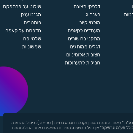
דלפקי תצוגה
שילוט על פרספקס
טות
באנר X
מגנט ענק
מולטי קיוב
פוסטרים
מעמדים לקאפה
הדפסה על קאפה
מתקני ברושורים
שלטי פח
דגלים ממותגים
שמשוניות
חצובות אלומיניום
חבילות לתערוכות
ן ר.י.ד בע"מ * לאחר הזמנת הטובין וקבלת דוגמא גרפית ( סקיצה ). ביטול ההזמנה
כולל מע"מ וגרפיקה
* אין כפל מבצעים. מחירים המוצגים באתר הם להזמנות