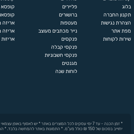
בלוג
פליירים
קופסא 
תקנון החברה
ברושורים
קופסאות
הצהרת נגישות
מעטפות
אריזה 
מפת אתר
נייר מכתבים מעוצב
אריזה מ
שירות לקוחות
פנקסים
אריזות 
פנקסי קבלה
פנקסי חשבוניות
מגנטים
לוחות שנה
* זמן הכנה - עד 7 ימי עסקים לכל המוצרים באתר * יש לאסוף 
יחוייב בסכום של 150 ₪ כולל מע"מ. * התמונות באתר להמחשה בלבד. * החברה רשאית להפסיק את המבצעים בכל עת וללא התראה מוקדמת.