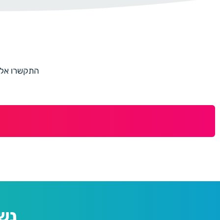
התקשרו אלינו למספר 073-7597187 או מלאו 
נש