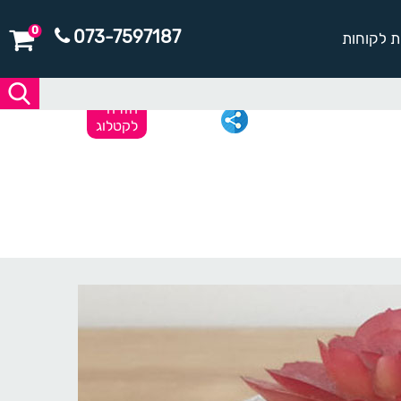
0
073-7597187
ת לקוחות
חזרה
לקטלוג