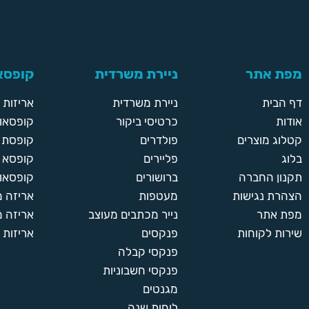
מפת אתר
ניירת משרדית
קופסאו
דף הבית
ניירת משרדית
אריזות
אודות
כרטיסי ביקור
קופסאות
קטלוג מוצרים
פולדרים
קופסת א
בלוג
פליירים
קופסא 
תקנון החברה
ברושורים
קופסאות
הצהרת נגישות
מעטפות
אריזה 
מפת אתר
נייר מכתבים מעוצב
אריזה מ
שירות לקוחות
פנקסים
אריזות 
פנקסי קבלה
פנקסי חשבוניות
מגנטים
לוחות שנה