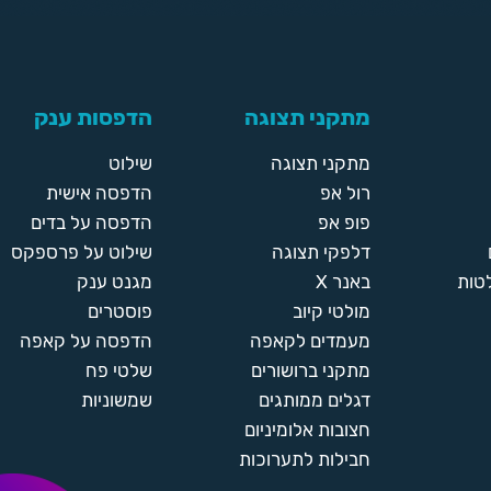
מתקני תצוגה
הדפסות ענק
מתקני תצוגה
שילוט
רול אפ
הדפסה אישית
פופ אפ
הדפסה על בדים
דלפקי תצוגה
שילוט על פרספקס
טות
באנר X
מגנט ענק
מולטי קיוב
פוסטרים
מעמדים לקאפה
הדפסה על קאפה
מתקני ברושורים
שלטי פח
דגלים ממותגים
שמשוניות
חצובות אלומיניום
חבילות לתערוכות