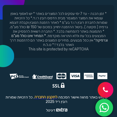
* זמן הכנה - עד 7 ימי עסקים לכל המוצרים באתר * יש לאסוף באופן
עצמאי את המוצר המוגמר מבית הדפוס רובין ר.י.ד.* כל הזכויות
שמורות לחברת רובין ר.י.ד בע"מ * לאחר הזמנת הטובין וקבלת דוגמא
גרפית ( סקיצה ). ביטול ההזמנה יחוייב בסכום של 150 ₪ כולל מע"מ.
* התמונות באתר להמחשה בלבד. * החברה רשאית להפסיק את
המבצעים בכל עת וללא התראה מוקדמת.
* המחיר אינו כולל מע"מ
וגרפיקה
* אין כפל מבצעים. מחירים המוצגים באתר הם להזמנות דרך
האתר בלבד ! * ט.ל.ח
This site is protected by reCAPTCHA
לתקנון החברה
שימוש באתר מהווה אישור הסכמה
. כל הזכויות שמורות
רובין ריד 2025
דיגיטל