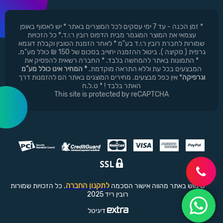
* זמן הכנה - עד 7 ימי עסקים לכל המוצרים באתר * יש לאסוף באופן
עצמאי את המוצר המוגמר מבית הדפוס רובין ר.י.ד.* כל הזכויות
שמורות לחברת רובין ר.י.ד בע"מ * לאחר הזמנת הטובין וקבלת דוגמא
גרפית ( סקיצה ). ביטול ההזמנה יחוייב בסכום של 150 ₪ כולל מע"מ.
* התמונות באתר להמחשה בלבד. * החברה רשאית להפסיק את
המבצעים בכל עת וללא התראה מוקדמת.
* המחיר אינו כולל מע"מ
וגרפיקה
* אין כפל מבצעים. מחירים המוצגים באתר הם להזמנות דרך
האתר בלבד ! * ט.ל.ח
This site is protected by reCAPTCHA
לתקנון החברה
שימוש באתר מהווה אישור הסכמה
. כל הזכויות שמורות
רובין ריד 2025
דיגיטל