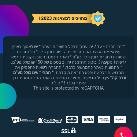
* זמן הכנה - עד 7 ימי עסקים לכל המוצרים באתר * יש לאסוף באופן
עצמאי את המוצר המוגמר מבית הדפוס רובין ר.י.ד.* כל הזכויות
שמורות לחברת רובין ר.י.ד בע"מ * לאחר הזמנת הטובין וקבלת דוגמא
גרפית ( סקיצה ). ביטול ההזמנה יחוייב בסכום של 150 ₪ כולל מע"מ.
* התמונות באתר להמחשה בלבד. * החברה רשאית להפסיק את
המבצעים בכל עת וללא התראה מוקדמת.
* המחיר אינו כולל מע"מ
וגרפיקה
* אין כפל מבצעים. מחירים המוצגים באתר הם להזמנות דרך
האתר בלבד ! * ט.ל.ח
This site is protected by reCAPTCHA