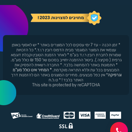
* זמן הכנה - עד 7 ימי עסקים לכל המוצרים באתר * יש לאסוף באופן
עצמאי את המוצר המוגמר מבית הדפוס רובין ר.י.ד.* כל הזכויות
שמורות לחברת רובין ר.י.ד בע"מ * לאחר הזמנת הטובין וקבלת דוגמא
גרפית ( סקיצה ). ביטול ההזמנה יחוייב בסכום של 150 ₪ כולל מע"מ.
* התמונות באתר להמחשה בלבד. * החברה רשאית להפסיק את
המבצעים בכל עת וללא התראה מוקדמת.
* המחיר אינו כולל מע"מ
וגרפיקה
* אין כפל מבצעים. מחירים המוצגים באתר הם להזמנות דרך
האתר בלבד ! * ט.ל.ח
This site is protected by reCAPTCHA