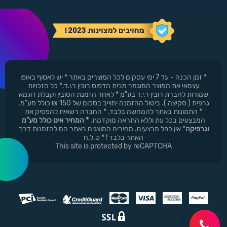
* זמן הכנה - עד 7 ימי עסקים לכל המוצרים באתר * יש לאסוף באופן
עצמאי את המוצר המוגמר מבית הדפוס רובין ר.י.ד.* כל הזכויות
שמורות לחברת רובין ר.י.ד בע"מ * לאחר הזמנת הטובין וקבלת דוגמא
גרפית ( סקיצה ). ביטול ההזמנה יחוייב בסכום של 150 ₪ כולל מע"מ.
* התמונות באתר להמחשה בלבד. * החברה רשאית להפסיק את
המבצעים בכל עת וללא התראה מוקדמת.
* המחיר אינו כולל מע"מ
וגרפיקה
* אין כפל מבצעים. מחירים המוצגים באתר הם להזמנות דרך
האתר בלבד ! * ט.ל.ח
This site is protected by reCAPTCHA