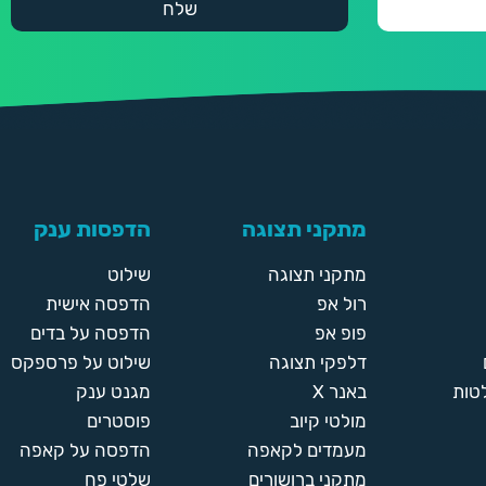
מתקני תצוגה
הדפסות ענק
מתקני תצוגה
שילוט
רול אפ
הדפסה אישית
פופ אפ
הדפסה על בדים
דלפקי תצוגה
שילוט על פרספקס
טות
באנר X
מגנט ענק
מולטי קיוב
פוסטרים
מעמדים לקאפה
הדפסה על קאפה
מתקני ברושורים
שלטי פח