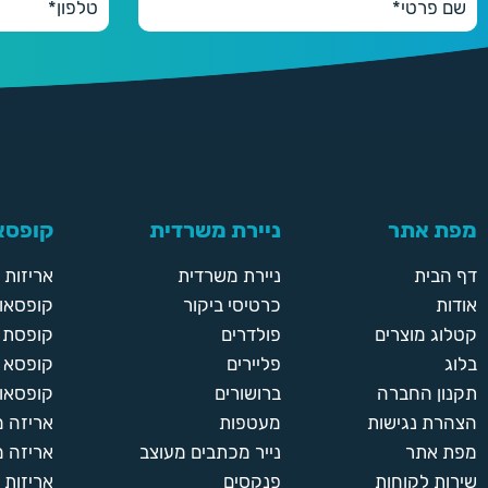
מפת אתר
ניירת משרדית
קופסאו
דף הבית
ניירת משרדית
אריזות
אודות
כרטיסי ביקור
קופסאות
קטלוג מוצרים
פולדרים
קופסת א
בלוג
פליירים
קופסא 
תקנון החברה
ברושורים
קופסאות
הצהרת נגישות
מעטפות
אריזה 
מפת אתר
נייר מכתבים מעוצב
אריזה מ
שירות לקוחות
פנקסים
אריזות 