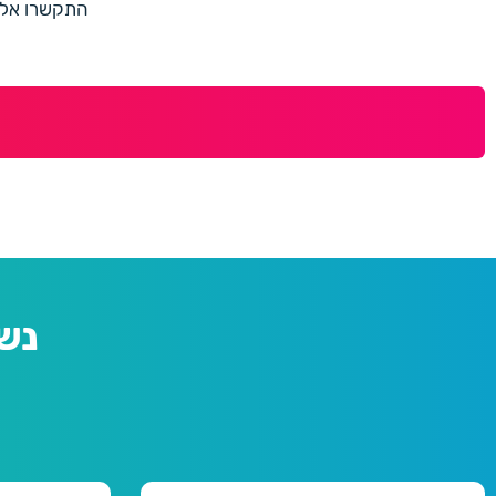
התקשרו אלינו למספר 073-7597187 או מלאו 
נש