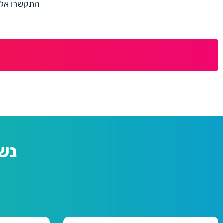
התקשרו אלינו למספר 073-7597187 או מלאו 
נש