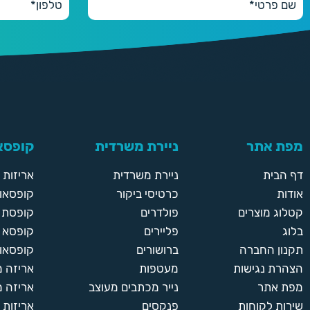
מפת אתר
ניירת משרדית
קופסאו
דף הבית
ניירת משרדית
אריזות
אודות
כרטיסי ביקור
קופסאות
קטלוג מוצרים
פולדרים
קופסת א
בלוג
פליירים
קופסא 
תקנון החברה
ברושורים
קופסאות
הצהרת נגישות
מעטפות
אריזה 
מפת אתר
נייר מכתבים מעוצב
אריזה מ
שירות לקוחות
פנקסים
אריזות 