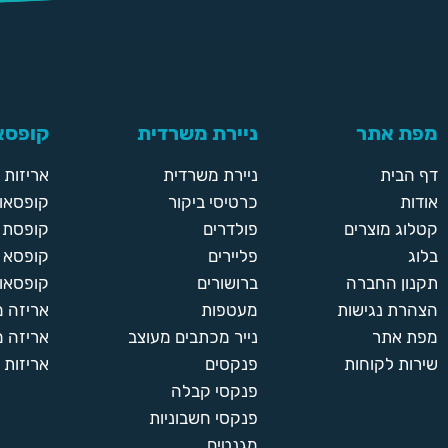
מפת אתר
ניירת משרדית
קופסאו
דף הבית
ניירת משרדית
אריזות
אודות
כרטיסי ביקור
קופסאות
קטלוג מוצרים
פולדרים
קופסת א
בלוג
פליירים
קופסא 
תקנון החברה
ברושורים
קופסאות
הצהרת נגישות
מעטפות
אריזה 
מפת אתר
נייר מכתבים מעוצב
אריזה מ
שירות לקוחות
פנקסים
אריזות 
פנקסי קבלה
פנקסי חשבוניות
מגנטים