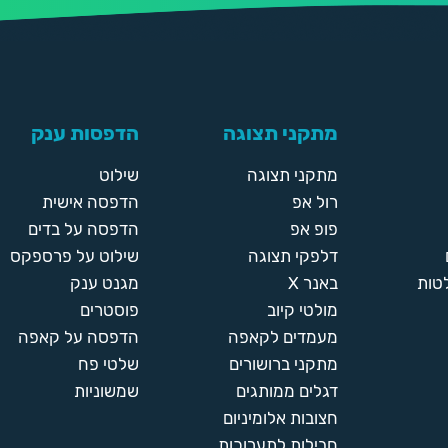
מתקני תצוגה
הדפסות ענק
מתקני תצוגה
שילוט
רול אפ
הדפסה אישית
פופ אפ
הדפסה על בדים
דלפקי תצוגה
שילוט על פרספקס
טות
באנר X
מגנט ענק
מולטי קיוב
פוסטרים
מעמדים לקאפה
הדפסה על קאפה
מתקני ברושורים
שלטי פח
דגלים ממותגים
שמשוניות
חצובות אלומיניום
חבילות לתערוכות