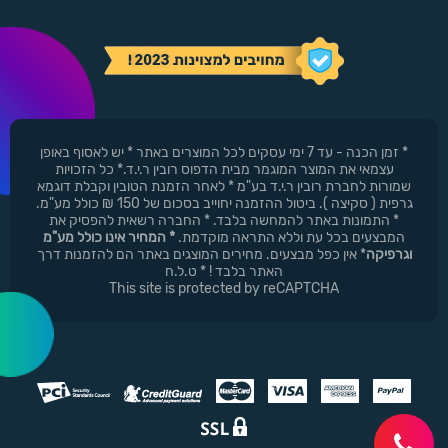
* זמן הכנה - עד 7 ימי עסקים לכל המוצרים באתר * יש לאסוף באופן
עצמאי את המוצר המוגמר מבית הדפוס רובין ר.י.ד.* כל הזכויות
שמורות לחברת רובין ר.י.ד בע"מ * לאחר הזמנת הטובין וקבלת דוגמא
גרפית ( סקיצה ). ביטול ההזמנה יחוייב בסכום של 150 ₪ כולל מע"מ.
* התמונות באתר להמחשה בלבד. * החברה רשאית להפסיק את
המבצעים בכל עת וללא התראה מוקדמת.
* המחיר אינו כולל מע"מ
וגרפיקה
* אין כפל מבצעים. מחירים המוצגים באתר הם להזמנות דרך
האתר בלבד ! * ט.ל.ח
This site is protected by reCAPTCHA