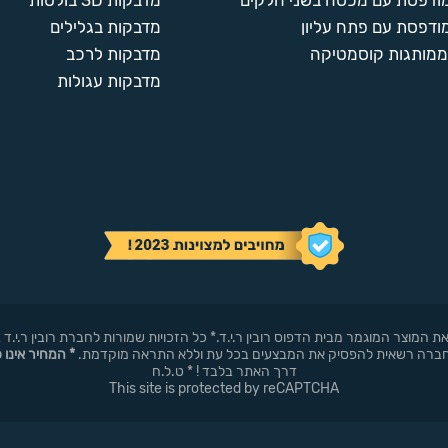
מודפסת עם מכסה בשני חלקים
מדבקות 3D בולטות
ודפסת עם פתח עליון
מדבקות בגלילים
ממותגות קוסמטיקה
מדבקות לרכב
מדבקות עגולות
באופן עצמאי את המוצר המוגמר מבית הדפוס רובין ר.י.ד.* כל הזכויות שמורות לחברת רובי
* המחיר אינו 
דרך האתר בלבד ! * ט.ל.ח
This site is protected by reCAPTCHA