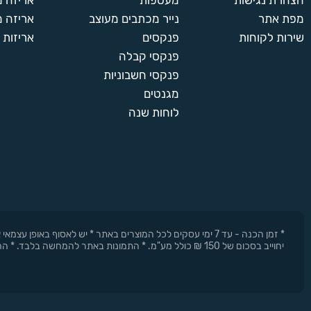
הצהרת נגישות
מעטפות
אריזה 
מפת אתר
נייר מכתבים מעוצב
אריזה מ
שירות לקוחות
פנקסים
אריזות 
פנקסי קבלה
פנקסי חשבוניות
מגנטים
לוחות שנה
* זמן הכנה - עד 7 ימי עסקים לכל המוצרים באתר * יש לאסוף 
יחוייב בסכום של 150 ₪ כולל מע"מ. * התמונות באתר להמחשה בלבד. * החברה רשאית להפסיק את המבצעים בכל עת וללא התראה מוקדמת.