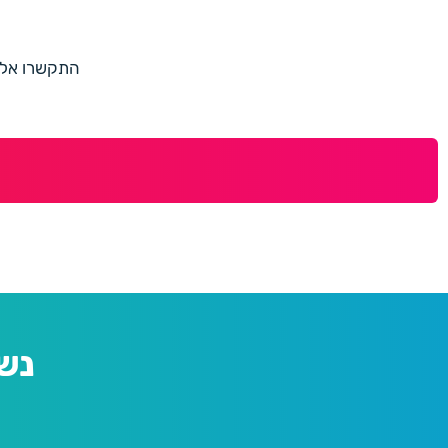
התקשרו אלינו למספר 073-7597187 או מלאו 
נש