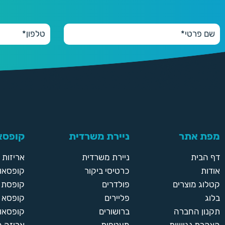
מפת אתר
ניירת משרדית
קופסאו
דף הבית
ניירת משרדית
אריזות
אודות
כרטיסי ביקור
קופסאות
קטלוג מוצרים
פולדרים
קופסת א
בלוג
פליירים
קופסא 
תקנון החברה
ברושורים
קופסאות