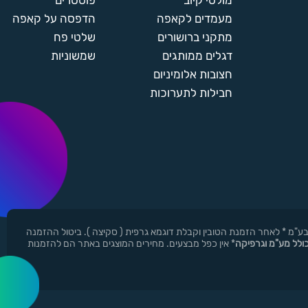
מולטי קיוב
פוסטרים
מעמדים לקאפה
הדפסה על קאפה
מתקני ברושורים
שלטי פח
דגלים ממותגים
שמשוניות
חצובות אלומיניום
חבילות לתערוכות
ן ר.י.ד בע"מ * לאחר הזמנת הטובין וקבלת דוגמא גרפית ( סקיצה ). ביטול ההזמנה
כולל מע"מ וגרפיקה
* אין כפל מבצעים. מחירים המוצגים באתר הם להזמנות