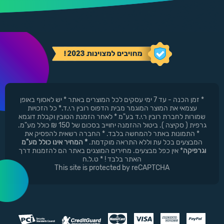
* זמן הכנה - עד 7 ימי עסקים לכל המוצרים באתר * יש לאסוף באופן
עצמאי את המוצר המוגמר מבית הדפוס רובין ר.י.ד.* כל הזכויות
שמורות לחברת רובין ר.י.ד בע"מ * לאחר הזמנת הטובין וקבלת דוגמא
גרפית ( סקיצה ). ביטול ההזמנה יחוייב בסכום של 150 ₪ כולל מע"מ.
* התמונות באתר להמחשה בלבד. * החברה רשאית להפסיק את
המבצעים בכל עת וללא התראה מוקדמת.
* המחיר אינו כולל מע"מ
וגרפיקה
* אין כפל מבצעים. מחירים המוצגים באתר הם להזמנות דרך
האתר בלבד ! * ט.ל.ח
This site is protected by reCAPTCHA