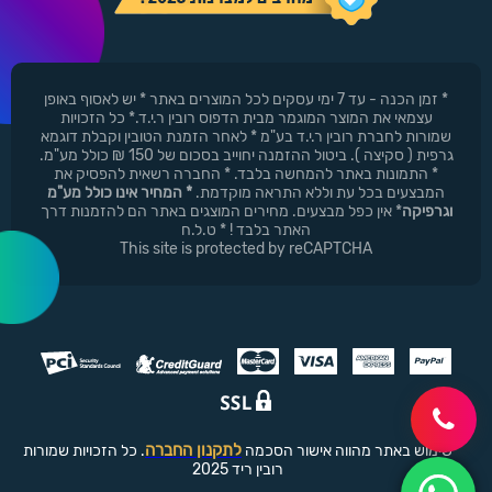
* זמן הכנה - עד 7 ימי עסקים לכל המוצרים באתר * יש לאסוף באופן
עצמאי את המוצר המוגמר מבית הדפוס רובין ר.י.ד.* כל הזכויות
שמורות לחברת רובין ר.י.ד בע"מ * לאחר הזמנת הטובין וקבלת דוגמא
גרפית ( סקיצה ). ביטול ההזמנה יחוייב בסכום של 150 ₪ כולל מע"מ.
* התמונות באתר להמחשה בלבד. * החברה רשאית להפסיק את
המבצעים בכל עת וללא התראה מוקדמת.
* המחיר אינו כולל מע"מ
וגרפיקה
* אין כפל מבצעים. מחירים המוצגים באתר הם להזמנות דרך
האתר בלבד ! * ט.ל.ח
This site is protected by reCAPTCHA
לתקנון החברה
שימוש באתר מהווה אישור הסכמה
. כל הזכויות שמורות
רובין ריד 2025