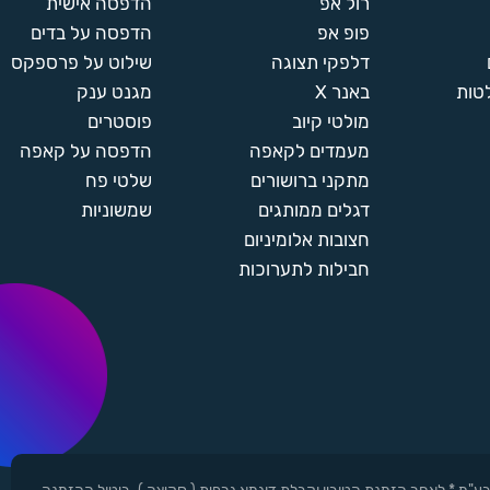
רול אפ
הדפסה אישית
פופ אפ
הדפסה על בדים
דלפקי תצוגה
שילוט על פרספקס
טות
באנר X
מגנט ענק
מולטי קיוב
פוסטרים
מעמדים לקאפה
הדפסה על קאפה
מתקני ברושורים
שלטי פח
דגלים ממותגים
שמשוניות
חצובות אלומיניום
חבילות לתערוכות