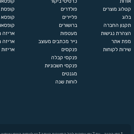
אודות
כרטיסי ביקור
קופסאות
קטלוג מוצרים
פולדרים
קופסת א
בלוג
פליירים
קופסא 
תקנון החברה
ברושורים
קופסאות
הצהרת נגישות
מעטפות
אריזה 
מפת אתר
נייר מכתבים מעוצב
אריזה מ
שירות לקוחות
פנקסים
אריזות 
פנקסי קבלה
פנקסי חשבוניות
מגנטים
לוחות שנה