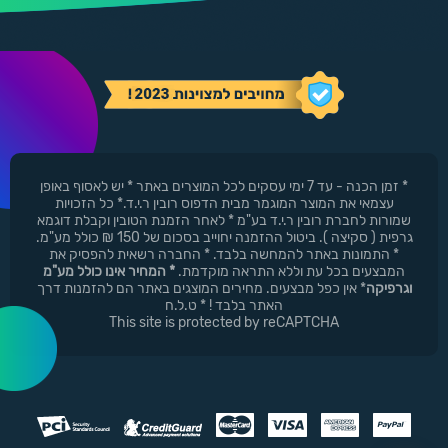
* זמן הכנה - עד 7 ימי עסקים לכל המוצרים באתר * יש לאסוף באופן
עצמאי את המוצר המוגמר מבית הדפוס רובין ר.י.ד.* כל הזכויות
שמורות לחברת רובין ר.י.ד בע"מ * לאחר הזמנת הטובין וקבלת דוגמא
גרפית ( סקיצה ). ביטול ההזמנה יחוייב בסכום של 150 ₪ כולל מע"מ.
* התמונות באתר להמחשה בלבד. * החברה רשאית להפסיק את
המבצעים בכל עת וללא התראה מוקדמת.
* המחיר אינו כולל מע"מ
וגרפיקה
* אין כפל מבצעים. מחירים המוצגים באתר הם להזמנות דרך
האתר בלבד ! * ט.ל.ח
This site is protected by reCAPTCHA