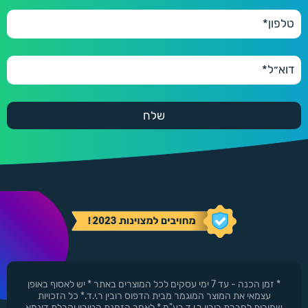
550 ₪
600 יחידות
600
660 ₪
* זמן הכנה - עד 7 ימי עסקים לכל המוצרים באתר * יש לאסוף באופן
עצמאי את המוצר המוגמר מבית הדפוס רובין ר.י.ד.* כל הזכויות
שמורות לחברת רובין ר.י.ד בע"מ * לאחר הזמנת הטובין וקבלת דוגמא