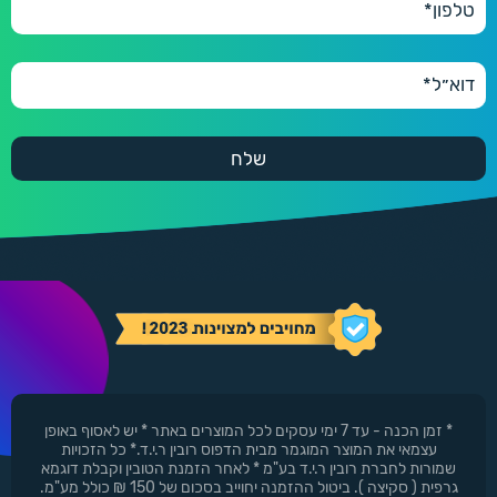
600 יחידות
600
660 ₪
* זמן הכנה - עד 7 ימי עסקים לכל המוצרים באתר * יש לאסוף באופן
עצמאי את המוצר המוגמר מבית הדפוס רובין ר.י.ד.* כל הזכויות
שמורות לחברת רובין ר.י.ד בע"מ * לאחר הזמנת הטובין וקבלת דוגמא
גרפית ( סקיצה ). ביטול ההזמנה יחוייב בסכום של 150 ₪ כולל מע"מ.