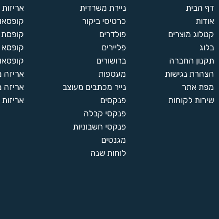
דף הבית
ניירת משרדית
אריזות
אודות
כרטיסי ביקור
קופסאות
קטלוג מוצרים
פולדרים
קופסת א
בלוג
פליירים
קופסא 
תקנון החברה
ברושורים
קופסאות
הצהרת נגישות
מעטפות
אריזה 
מפת אתר
נייר מכתבים מעוצב
אריזה מ
שירות לקוחות
פנקסים
אריזות 
פנקסי קבלה
פנקסי חשבוניות
מגנטים
לוחות שנה