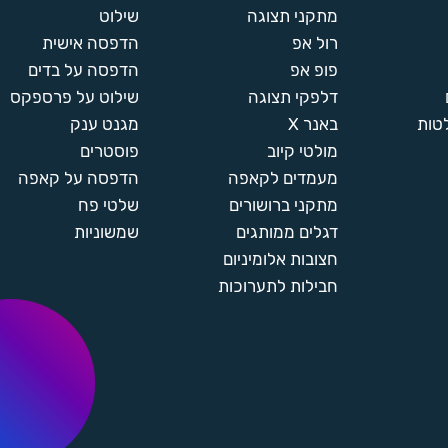
מתקני תצוגה
שילוט
רול אפ
הדפסה אישית
פופ אפ
הדפסה על בדים
דלפקי תצוגה
שילוט על פרספקס
טות
באנר X
מגנט ענק
מולטי קיוב
פוסטרים
מעמדים לקאפה
הדפסה על קאפה
מתקני ברושורים
שלטי פח
דגלים ממותגים
שמשוניות
חצובות אלומיניום
חבילות לתערוכות