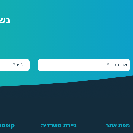
נש
מפת אתר
ניירת משרדית
קופסאו