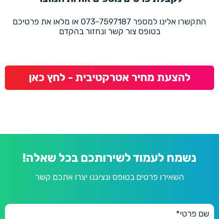
התקשרו אלינו למספר 073-7597187 או מלאו את פרטיכם
בטופס צור קשר ונחזור בהקדם
להצעת מחיר אטרקטיבית - לחץ כאן
נשמח לעמוד לשירותכם בכל שאלה!
השאירו פרטים בטופס ונציגנו יצרו אתכם קשר