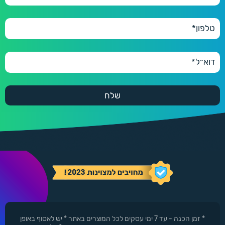
* זמן הכנה - עד 7 ימי עסקים לכל המוצרים באתר * יש לאסוף באופן