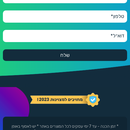
* זמן הכנה - עד 7 ימי עסקים לכל המוצרים באתר * יש לאסוף באופן