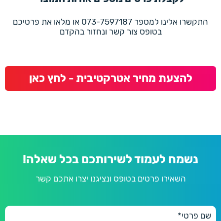
התקשרו אלינו למספר 073-7597187 או מלאו את פרטיכם
בטופס צור קשר ונחזור בהקדם
להצעת מחיר אטרקטיבית - לחץ כאן
נשמח לעמוד לשירותכם בכל שאלה!
השאירו פרטים בטופס ונציגנו יצרו אתכם קשר