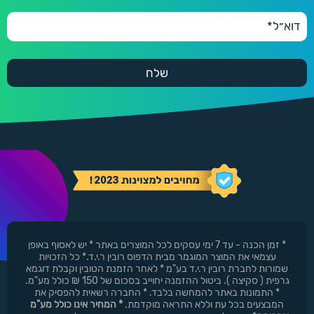
* זמן הכנה - עד 7 ימי עסקים לכל המוצרים באתר * יש לאסוף באופן
עצמאי את המוצר המוגמר מבית הדפוס רובין ר.י.ד.* כל הזכויות
שמורות לחברת רובין ר.י.ד בע"מ * לאחר הזמנת הטובין וקבלת דוגמא
גרפית ( סקיצה ). ביטול ההזמנה יחוייב בסכום של 150 ₪ כולל מע"מ.
* התמונות באתר להמחשה בלבד. * החברה רשאית להפסיק את
המבצעים בכל עת וללא התראה מוקדמת.
* המחיר אינו כולל מע"מ