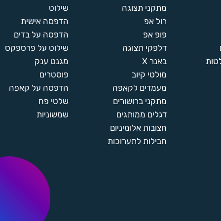
מתקני תצוגה
שילוט
רול אפ
הדפסה אישית
פופ אפ
הדפסה על בדים
דלפקי תצוגה
שילוט על פרספקס
טות
באנר X
מגנט ענק
מולטי קיוב
פוסטרים
מעמדים לקאפה
הדפסה על קאפה
מתקני ברושורים
שלטי פח
דגלים ממותגים
שמשוניות
חצובות אלומיניום
חבילות לתערוכות