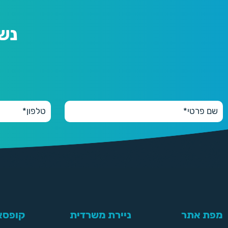
נש
מפת אתר
ניירת משרדית
קופסאו