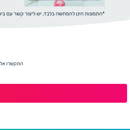
*התמונות הינן להמחשה בלבד, יש ליצור קשר עם ב
התקשרו אלינו למספר 073-7597187 או מלאו 