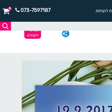
0
073-7597187
ת לקוחות
חזרה
לקטלוג