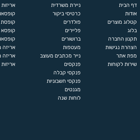
דף הבית
ניירת משרדית
אריזות
אודות
כרטיסי ביקור
קופסאות
קטלוג מוצרים
פולדרים
קופסת א
בלוג
פליירים
קופסא 
תקנון החברה
ברושורים
קופסאות
הצהרת נגישות
מעטפות
אריזה 
מפת אתר
נייר מכתבים מעוצב
אריזה מ
שירות לקוחות
פנקסים
אריזות 
פנקסי קבלה
פנקסי חשבוניות
מגנטים
לוחות שנה