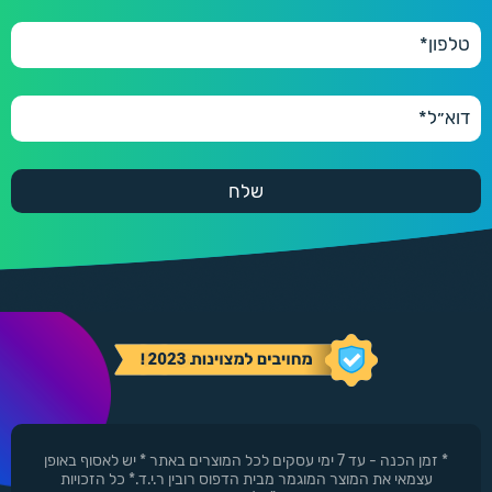
* זמן הכנה - עד 7 ימי עסקים לכל המוצרים באתר * יש לאסוף באופן
עצמאי את המוצר המוגמר מבית הדפוס רובין ר.י.ד.* כל הזכויות