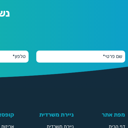
נש
מפת אתר
ניירת משרדית
קופסאו
דף הבית
ניירת משרדית
אריזות