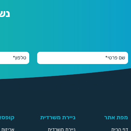
נש
מפת אתר
ניירת משרדית
קופסאו
דף הבית
ניירת משרדית
אריזות