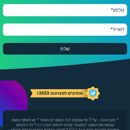
550 ₪
600 יחידות
600
660 ₪
* זמן הכנה - עד 7 ימי עסקים לכל המוצרים באתר * יש לאסוף באופן
עצמאי את המוצר המוגמר מבית הדפוס רובין ר.י.ד.* כל הזכויות
שמורות לחברת רובין ר.י.ד בע"מ * לאחר הזמנת הטובין וקבלת דוגמא