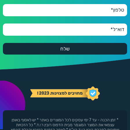
550 ₪
600 יחידות
600
660 ₪
* זמן הכנה - עד 7 ימי עסקים לכל המוצרים באתר * יש לאסוף באופן
עצמאי את המוצר המוגמר מבית הדפוס רובין ר.י.ד.* כל הזכויות
שמורות לחברת רובין ר.י.ד בע"מ * לאחר הזמנת הטובין וקבלת דוגמא