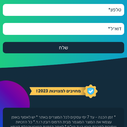
550 ₪
600 יחידות
600
660 ₪
* זמן הכנה - עד 7 ימי עסקים לכל המוצרים באתר * יש לאסוף באופן
עצמאי את המוצר המוגמר מבית הדפוס רובין ר.י.ד.* כל הזכויות
שמורות לחברת רובין ר.י.ד בע"מ * לאחר הזמנת הטובין וקבלת דוגמא