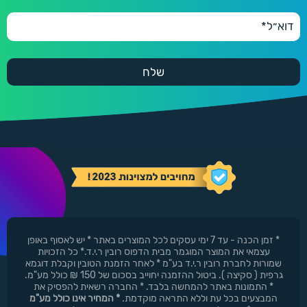
* זמן הכנה - עד 7 ימי עסקים לכל המוצרים באתר * יש לאסוף באופן
עצמאי את המוצר המוגמר מבית הדפוס רובין ר.י.ד.* כל הזכויות
שמורות לחברת רובין ר.י.ד בע"מ * לאחר הזמנת הטובין וקבלת דוגמא
גרפית ( סקיצה ). ביטול ההזמנה יחוייב בסכום של 150 ₪ כולל מע"מ.
* התמונות באתר להמחשה בלבד. * החברה רשאית להפסיק את
המבצעים בכל עת וללא התראה מוקדמת.
* המחיר אינו כולל מע"מ