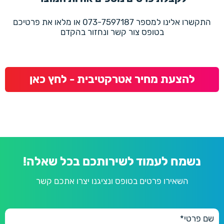
התקשרו אלינו למספר 073-7597187 או מלאו את פרטיכם
בטופס צור קשר ונחזור בהקדם
להצעת מחיר אטרקטיבית - לחץ כאן
נשמח לעמוד לשירותכם בכל שאלה!
השאירו פרטים בטופס ונציגנו יצרו אתכם קשר