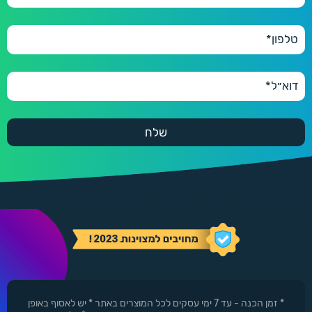
* זמן הכנה - עד 7 ימי עסקים לכל המוצרים באתר * יש לאסוף באופן