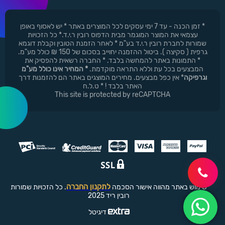
* זמן הכנה - עד 7 ימי עסקים לכל המוצרים באתר * יש לאסוף באופן
עצמאי את המוצר המוגמר מבית הדפוס רובין ר.י.ד.* כל הזכויות
שמורות לחברת רובין ר.י.ד בע"מ * לאחר הזמנת הטובין וקבלת דוגמא
גרפית ( סקיצה ). ביטול ההזמנה יחוייב בסכום של 150 ₪ כולל מע"מ.
* התמונות באתר להמחשה בלבד. * החברה רשאית להפסיק את
המבצעים בכל עת וללא התראה מוקדמת.
* המחיר אינו כולל מע"מ
וגרפיקה
* אין כפל מבצעים. מחירים המוצגים באתר הם להזמנות דרך
האתר בלבד ! * ט.ל.ח
This site is protected by reCAPTCHA
לתקנון החברה
שימוש באתר מהווה אישור הסכמה
. כל הזכויות שמורות
רובין ריד 2025
דיגיטל