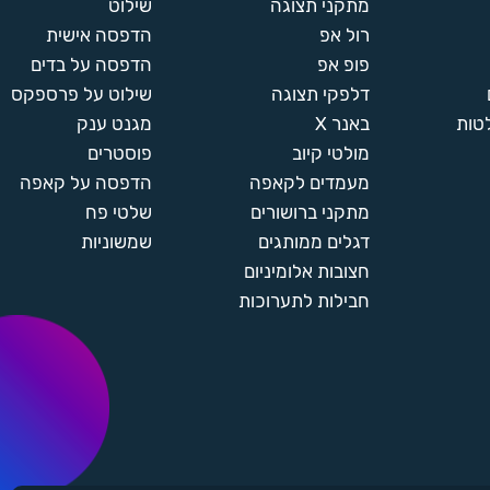
מתקני תצוגה
שילוט
רול אפ
הדפסה אישית
פופ אפ
הדפסה על בדים
דלפקי תצוגה
שילוט על פרספקס
טות
באנר X
מגנט ענק
מולטי קיוב
פוסטרים
מעמדים לקאפה
הדפסה על קאפה
מתקני ברושורים
שלטי פח
דגלים ממותגים
שמשוניות
חצובות אלומיניום
חבילות לתערוכות