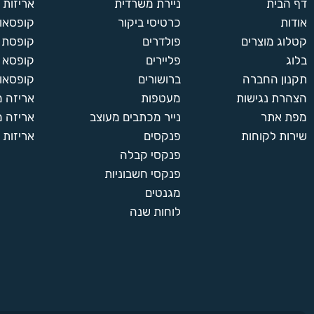
דף הבית
ניירת משרדית
אריזות
אודות
כרטיסי ביקור
קופסאות
קטלוג מוצרים
פולדרים
קופסת א
בלוג
פליירים
קופסא 
תקנון החברה
ברושורים
קופסאות
הצהרת נגישות
מעטפות
אריזה 
מפת אתר
נייר מכתבים מעוצב
אריזה מ
שירות לקוחות
פנקסים
אריזות 
פנקסי קבלה
פנקסי חשבוניות
מגנטים
לוחות שנה