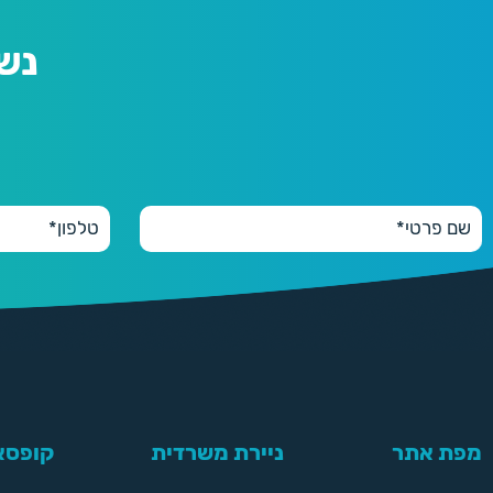
נש
מפת אתר
ניירת משרדית
קופסאו