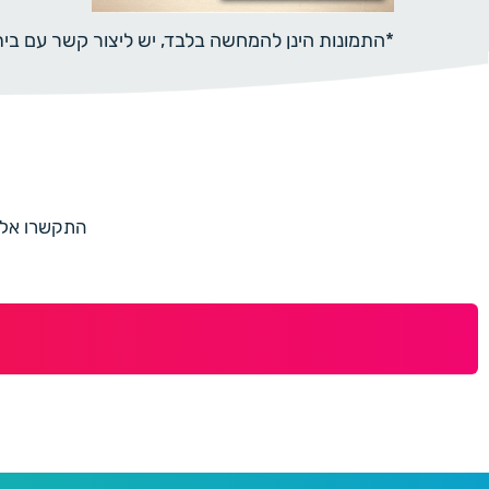
*התמונות הינן להמחשה בלבד, יש ליצור קשר עם ב
התקשרו אלינו למספר 073-7597187 או מלאו 