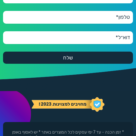
* זמן הכנה - עד 7 ימי עסקים לכל המוצרים באתר * יש לאסוף באופן