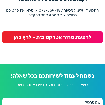
התקשרו אלינו למספר 073-7597187 או מלאו את פרטיכם
בטופס צור קשר ונחזור בהקדם
להצעת מחיר אטרקטיבית - לחץ כאן
נשמח לעמוד לשירותכם בכל שאלה!
השאירו פרטים בטופס ונציגנו יצרו אתכם קשר