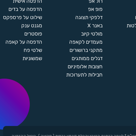
רול אפ
הדפסה אישית
פופ אפ
הדפסה על בדים
דלפקי תצוגה
שילוט על פרספקס
טות
באנר X
מגנט ענק
מולטי קיוב
פוסטרים
מעמדים לקאפה
הדפסה על קאפה
מתקני ברושורים
שלטי פח
דגלים ממותגים
שמשוניות
חצובות אלומיניום
חבילות לתערוכות