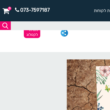
0
073-7597187
ת לקוחות
חזרה
לקטלוג