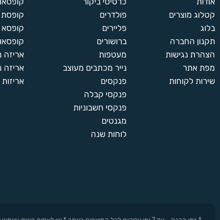
אודות
כרטיסי ביקור
קופסאות
קטלוג מוצרים
פולדרים
קופסת א
בלוג
פליירים
קופסא 
תקנון החברה
ברושורים
קופסאות
הצהרת נגישות
מעטפות
אריזה 
מפת אתר
נייר מכתבים מעוצב
אריזה מ
שירות לקוחות
פנקסים
אריזות 
פנקסי קבלה
פנקסי חשבוניות
מגנטים
לוחות שנה