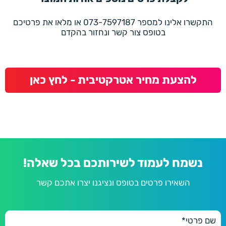
התקשרו אלינו למספר 073-7597187 או מלאו את פרטיכם
בטופס צור קשר ונחזור בהקדם
להצעת מחיר אטרקטיבית - לחץ כאן
נשמח לעמוד לשירותכם בכל שאלה!
השאירו פרטים בטופס ונציגנו יצרו אתכם קשר