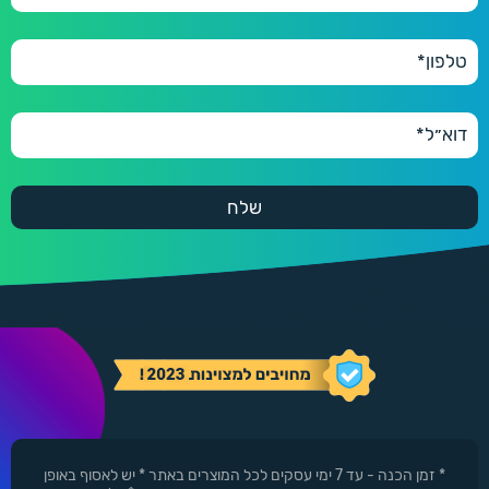
* זמן הכנה - עד 7 ימי עסקים לכל המוצרים באתר * יש לאסוף באופן