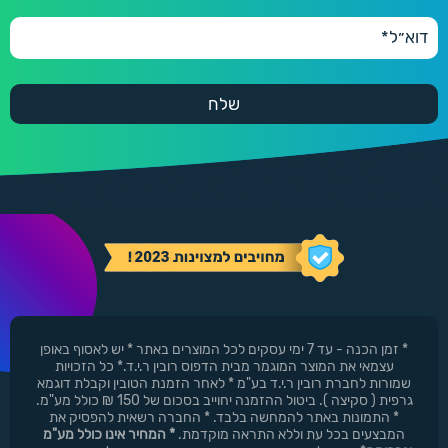
* זמן הכנה - עד 7 ימי עסקים לכל המוצרים באתר * יש לאסוף באופן
עצמאי את המוצר המוגמר מבית הדפוס רובין ר.י.ד.* כל הזכויות
שמורות לחברת רובין ר.י.ד בע"מ * לאחר הזמנת הטובין וקבלת דוגמא
גרפית ( סקיצה ). ביטול ההזמנה יחוייב בסכום של 150 ₪ כולל מע"מ.
* התמונות באתר להמחשה בלבד. * החברה רשאית להפסיק את
המבצעים בכל עת וללא התראה מוקדמת.
* המחיר אינו כולל מע"מ