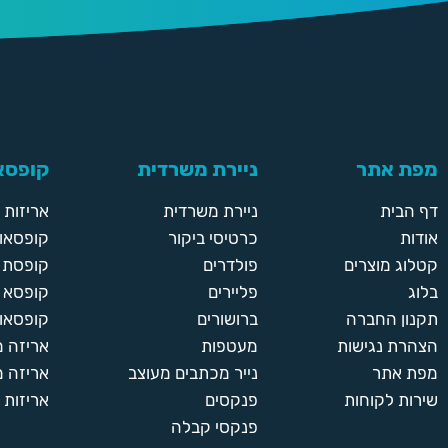
מפת אתר
ניירת משרדית
קופסאו
דף הבית
ניירת משרדית
אריזות
אודות
כרטיסי ביקור
קופסאות
קטלוג מוצרים
פולדרים
קופסת א
בלוג
פליירים
קופסא 
תקנון החברה
ברושורים
קופסאות
הצהרת נגישות
מעטפות
אריזה 
מפת אתר
נייר מכתבים מעוצב
אריזה מ
שירות לקוחות
פנקסים
אריזות 
פנקסי קבלה