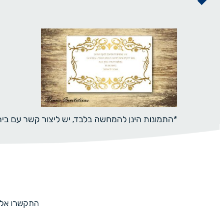
*התמונות הינן להמחשה בלבד, יש ליצור קשר עם ב
התקשרו אלינו למספר 073-7597187 או מלאו 