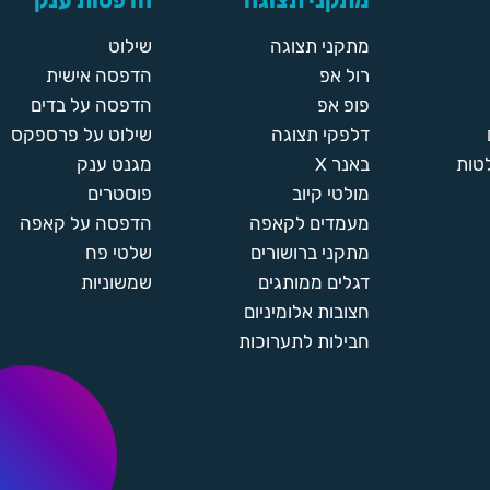
מתקני תצוגה
הדפסות ענק
מתקני תצוגה
שילוט
רול אפ
הדפסה אישית
פופ אפ
הדפסה על בדים
דלפקי תצוגה
שילוט על פרספקס
טות
באנר X
מגנט ענק
מולטי קיוב
פוסטרים
מעמדים לקאפה
הדפסה על קאפה
מתקני ברושורים
שלטי פח
דגלים ממותגים
שמשוניות
חצובות אלומיניום
חבילות לתערוכות