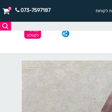
0
073-7597187
ת לקוחות
חזרה
לקטלוג