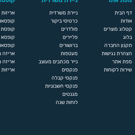
מפת אתר
ניירת משרדית
קופסאו
דף הבית
ניירת משרדית
אריזות
אודות
כרטיסי ביקור
קופסאות
קטלוג מוצרים
פולדרים
קופסת א
בלוג
פליירים
קופסא 
תקנון החברה
ברושורים
קופסאות
הצהרת נגישות
מעטפות
אריזה 
מפת אתר
נייר מכתבים מעוצב
אריזה מ
שירות לקוחות
פנקסים
אריזות 
פנקסי קבלה
פנקסי חשבוניות
מגנטים
לוחות שנה