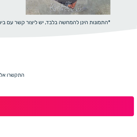
*התמונות הינן להמחשה בלבד, יש ליצור קשר עם ב
התקשרו אלינו למספר 073-7597187 או מלאו 