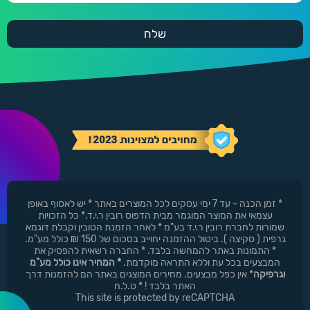
* זמן הכנה - עד 7 ימי עסקים לכל המוצרים באתר * יש לאסוף באופן
עצמאי את המוצר המוגמר מבית הדפוס רובין ר.י.ד.* כל הזכויות
שמורות לחברת רובין ר.י.ד בע"מ * לאחר הזמנת הטובין וקבלת דוגמא
גרפית ( סקיצה ). ביטול ההזמנה יחוייב בסכום של 150 ₪ כולל מע"מ.
* התמונות באתר להמחשה בלבד. * החברה רשאית להפסיק את
המבצעים בכל עת וללא התראה מוקדמת.
* המחיר אינו כולל מע"מ
וגרפיקה
* אין כפל מבצעים. מחירים המוצגים באתר הם להזמנות דרך
האתר בלבד ! * ט.ל.ח
This site is protected by reCAPTCHA