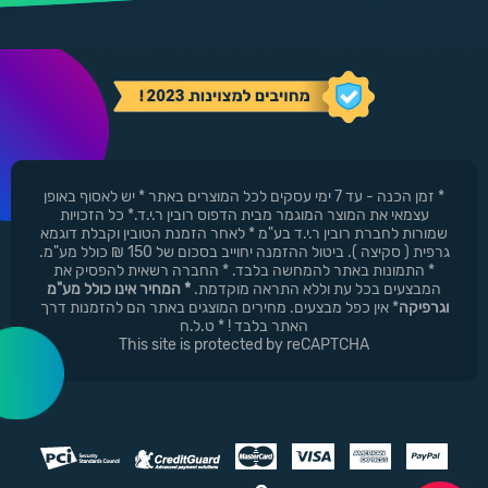
* זמן הכנה - עד 7 ימי עסקים לכל המוצרים באתר * יש לאסוף באופן
עצמאי את המוצר המוגמר מבית הדפוס רובין ר.י.ד.* כל הזכויות
שמורות לחברת רובין ר.י.ד בע"מ * לאחר הזמנת הטובין וקבלת דוגמא
גרפית ( סקיצה ). ביטול ההזמנה יחוייב בסכום של 150 ₪ כולל מע"מ.
* התמונות באתר להמחשה בלבד. * החברה רשאית להפסיק את
המבצעים בכל עת וללא התראה מוקדמת.
* המחיר אינו כולל מע"מ
וגרפיקה
* אין כפל מבצעים. מחירים המוצגים באתר הם להזמנות דרך
האתר בלבד ! * ט.ל.ח
This site is protected by reCAPTCHA