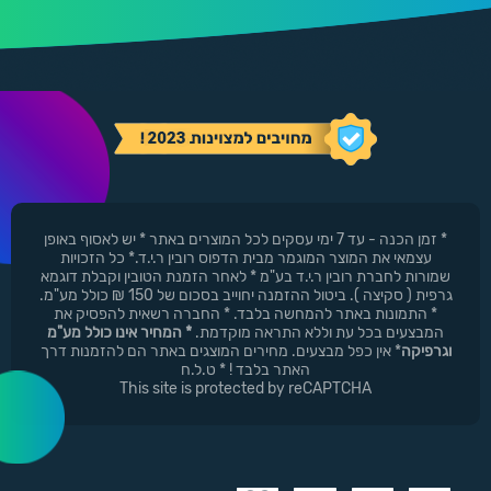
* זמן הכנה - עד 7 ימי עסקים לכל המוצרים באתר * יש לאסוף באופן
עצמאי את המוצר המוגמר מבית הדפוס רובין ר.י.ד.* כל הזכויות
שמורות לחברת רובין ר.י.ד בע"מ * לאחר הזמנת הטובין וקבלת דוגמא
גרפית ( סקיצה ). ביטול ההזמנה יחוייב בסכום של 150 ₪ כולל מע"מ.
* התמונות באתר להמחשה בלבד. * החברה רשאית להפסיק את
המבצעים בכל עת וללא התראה מוקדמת.
* המחיר אינו כולל מע"מ
וגרפיקה
* אין כפל מבצעים. מחירים המוצגים באתר הם להזמנות דרך
האתר בלבד ! * ט.ל.ח
This site is protected by reCAPTCHA