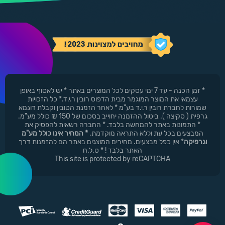
* זמן הכנה - עד 7 ימי עסקים לכל המוצרים באתר * יש לאסוף באופן
עצמאי את המוצר המוגמר מבית הדפוס רובין ר.י.ד.* כל הזכויות
שמורות לחברת רובין ר.י.ד בע"מ * לאחר הזמנת הטובין וקבלת דוגמא
גרפית ( סקיצה ). ביטול ההזמנה יחוייב בסכום של 150 ₪ כולל מע"מ.
* התמונות באתר להמחשה בלבד. * החברה רשאית להפסיק את
המבצעים בכל עת וללא התראה מוקדמת.
* המחיר אינו כולל מע"מ
וגרפיקה
* אין כפל מבצעים. מחירים המוצגים באתר הם להזמנות דרך
האתר בלבד ! * ט.ל.ח
This site is protected by reCAPTCHA