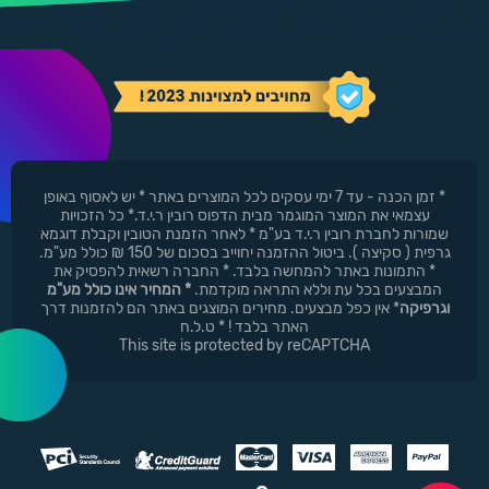
* זמן הכנה - עד 7 ימי עסקים לכל המוצרים באתר * יש לאסוף באופן
עצמאי את המוצר המוגמר מבית הדפוס רובין ר.י.ד.* כל הזכויות
שמורות לחברת רובין ר.י.ד בע"מ * לאחר הזמנת הטובין וקבלת דוגמא
גרפית ( סקיצה ). ביטול ההזמנה יחוייב בסכום של 150 ₪ כולל מע"מ.
* התמונות באתר להמחשה בלבד. * החברה רשאית להפסיק את
המבצעים בכל עת וללא התראה מוקדמת.
* המחיר אינו כולל מע"מ
וגרפיקה
* אין כפל מבצעים. מחירים המוצגים באתר הם להזמנות דרך
האתר בלבד ! * ט.ל.ח
This site is protected by reCAPTCHA