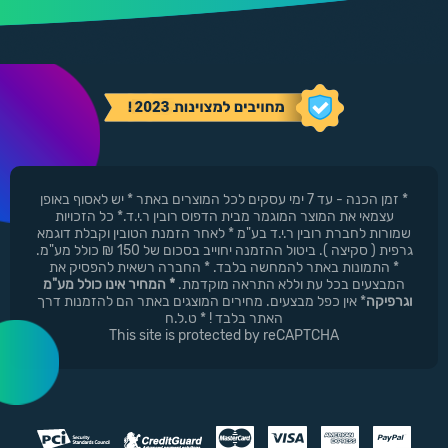
* זמן הכנה - עד 7 ימי עסקים לכל המוצרים באתר * יש לאסוף באופן
עצמאי את המוצר המוגמר מבית הדפוס רובין ר.י.ד.* כל הזכויות
שמורות לחברת רובין ר.י.ד בע"מ * לאחר הזמנת הטובין וקבלת דוגמא
גרפית ( סקיצה ). ביטול ההזמנה יחוייב בסכום של 150 ₪ כולל מע"מ.
* התמונות באתר להמחשה בלבד. * החברה רשאית להפסיק את
המבצעים בכל עת וללא התראה מוקדמת.
* המחיר אינו כולל מע"מ
וגרפיקה
* אין כפל מבצעים. מחירים המוצגים באתר הם להזמנות דרך
האתר בלבד ! * ט.ל.ח
This site is protected by reCAPTCHA