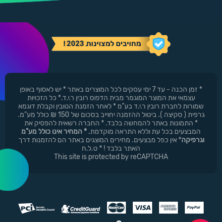
* זמן הכנה - עד 7 ימי עסקים לכל המוצרים באתר * יש לאסוף באופן
עצמאי את המוצר המוגמר מבית הדפוס רובין ר.י.ד.* כל הזכויות
שמורות לחברת רובין ר.י.ד בע"מ * לאחר הזמנת הטובין וקבלת דוגמא
גרפית ( סקיצה ). ביטול ההזמנה יחוייב בסכום של 150 ₪ כולל מע"מ.
* התמונות באתר להמחשה בלבד. * החברה רשאית להפסיק את
המבצעים בכל עת וללא התראה מוקדמת.
* המחיר אינו כולל מע"מ
וגרפיקה
* אין כפל מבצעים. מחירים המוצגים באתר הם להזמנות דרך
האתר בלבד ! * ט.ל.ח
This site is protected by reCAPTCHA