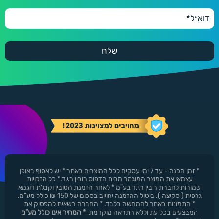
* זמן הכנה - עד 7 ימי עסקים לכל המוצרים באתר * יש לאסוף באופן
עצמאי את המוצר המוגמר מבית הדפוס רובין ר.י.ד.* כל הזכויות
שמורות לחברת רובין ר.י.ד בע"מ * לאחר הזמנת הטובין וקבלת דוגמא
גרפית ( סקיצה ). ביטול ההזמנה יחוייב בסכום של 150 ₪ כולל מע"מ.
* התמונות באתר להמחשה בלבד. * החברה רשאית להפסיק את
המבצעים בכל עת וללא התראה מוקדמת.
* המחיר אינו כולל מע"מ